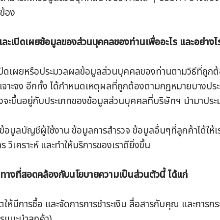
วข้อง
 และเปิดเผยข้อมูลของส่วนบุคคลของท่านเพื่ออะไร และอย่างไ
 เปิดเผยหรือประมวลผลข้อมูลส่วนบุคคลของท่านตามวิธีที่ถู
งค์เจาะจง อีกทั้ง ได้กำหนดเหตุผลที่ถูกต้องตามกฎหมายบาง
่งจะขึ้นอยู่กับประเภทของข้อมูลส่วนบุคคลที่บริษัทฯ นำมาป
ูลบัญชีผู้ใช้งาน ข้อมูลการสำรวจ ข้อมูลอื่นๆที่ลูกค้าได้ให้เ
 วิเคราะห์ และทำให้บริการของเราดียิ่งขึ้น
างที่สอดคล้องกับนโยบายความเป็นส่วนตัวนี้ ได้แก่
าตให้มีการซื้อ และจัดการการชำระเงิน สื่อสารกับคุณ และการก
รแนะนำลูกค้า)