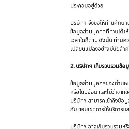
ประกอบอยู่ด้วย
บริษัทฯ จึงขอให้ท่านศึกษาน
ข้อมูลส่วนบุคคลที่ท่านได้ให
เวลาใดก็ตาม ดังนั้น ท่านค
เปลี่ยนแปลงอย่างมีนัยสำคั
2. บริษัทฯ เก็บรวบรวมข้อ
ข้อมูลส่วนบุคคลของท่านหมา
หรือโดยอ้อม และไม่ว่าจากข้อ
บริษัทฯ สามารถเข้าถึงข้อมู
กับ ขอบเขตการให้บริการและ
บริษัทฯ อาจเก็บรวบรวมหรือถ