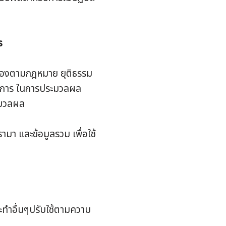
ร
กต้องตามกฎหมาย ยุติธรรม
ประการ ในการประมวลผล
ระมวลผล
รามา และข้อมูลรวม เพื่อใช้
ระทำอื่นๆปรับใช้ตามความ