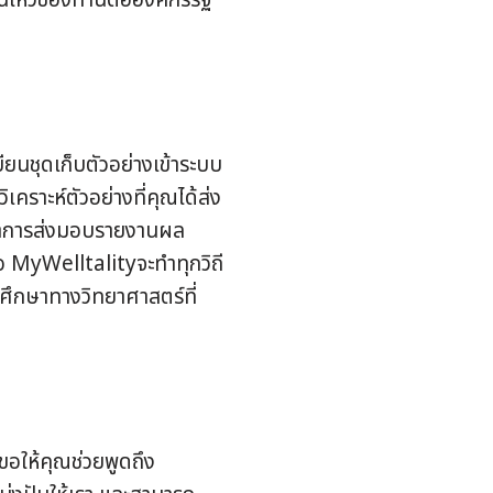
อนไหวของท่านต่อองค์กรรัฐ
บียนชุดเก็บตัวอย่างเข้าระบบ
คราะห์ตัวอย่างที่คุณได้ส่ง
จะทำการส่งมอบรายงานผล
ื้อ MyWelltalityจะทำทุกวิถี
ศึกษาทางวิทยาศาสตร์ที่
อให้คุณช่วยพูดถึง