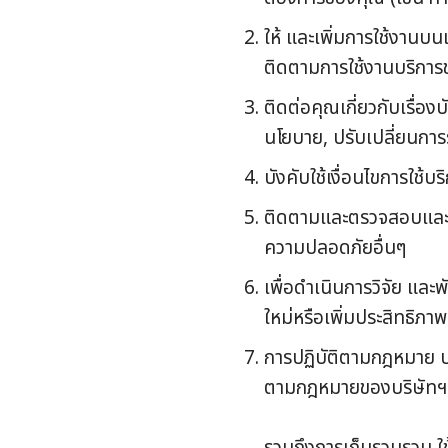
ให้ และเพิ่มการใช้งานบ
ติดตามการใช้งานบริการ
ติดต่อคุณเกี่ยวกับเรื่อง
นโยบาย, ปรับเปลี่ยนการ
บังคับใช้เงื่อนไขการใช้บ
ติดตามและตรวจสอบและป้
ความปลอดภัยอื่นๆ
เพื่อดำเนินการวิจัย แล
ใหม่หรือเพิ่มประสิทธิภ
การปฏิบัติตามกฎหมาย บร
ตามกฎหมายของบริษัทฯ 