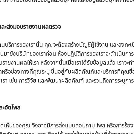
้ และ/หรือเปิดเผยข้อมูลส่วนบุคคลและข้อมูลส่วนบุคคลที่อ่
ห์ และส่งมอบรายงานผลตรวจ
่านบริการของเรานั้น คุณจะต้องสร้างบัญชีผู้ใช้งาน และลงทะเ
บมายังบริษัทของเราก่อน ห้องปฏิบัติการของเราจะดำเนินการวิเ
บรายงานผลให้เรา หลังจากนั้นเมื่อเราได้รับข้อมูลแล้ว เรา
ลหรือช่องทางที่คุณระบุ ขึ้นอยู่กับผลิตภัณฑ์และบริการที่คุณซ
า เช่น การวิจัย และพัฒนาผลิตภัณฑ์ และรวมถึงการระบุการ
ละจัดโพล
ิดเห็นของคุณ จึงอาจมีการส่งแบบสอบถาม โพล หรือการร้องข