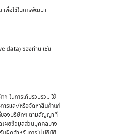
น เพื่อใช้ในการพัฒนา
ve data) ของท่าน เช่น
ษัทฯ ในการเก็บรวบรวม ใช้
ริการและ/หรือจัดหาสินค้าแก่
ที่ของบริษัทฯ ตามสัญญาที่
เปิดเผยข้อมูลส่วนบุคคลบาง
ับผิดสำหรับการไม่ปฏิบัติ