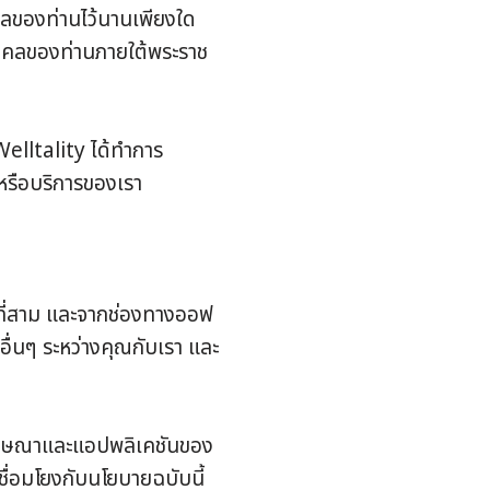
คลของท่านไว้นานเพียงใด
นบุคคลของท่านภายใต้พระราช
yWelltality ได้ทำการ
ฑ์หรือบริการของเรา
ลที่สาม และจากช่องทางออฟ
ื่นๆ ระหว่างคุณกับเรา และ
ับโฆษณาและแอปพลิเคชันของ
ชื่อมโยงกับนโยบายฉบับนี้