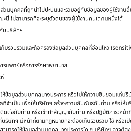
ส่วนบุคคลที่ถูกนำไปปะปนและรวมอยู่กับข้อมูลของผู้ใช้งานอื่
ณะนี้ ไม่สามารถที่จะระบุตัวตนของผู้ใช้งานคนใดคนหนึ่งได้
ว้กับบริษัทฯ
จเก็บรวบรวมและถือครองข้อมูลส่วนบุคคลที่อ่อนไหว (sensiti
งการแพทย์หรือการรักษาพยาบาล
ห์
ถให้ข้อมูลส่วนบุคคลบางประการ หรือไม่ให้ความยินยอมแก่บริ
ที่จำเป็น เพื่อให้บริษัทฯ สร้างความสัมพันธ์กับท่าน หรือให้บ
ติดต่อกับท่าน หรือเข้าทำสัญญากับท่าน หรือปฏิบัติภาระหน้า
ที่บริษัทฯ มีหน้าที่ตามกฎหมายที่จะต้องเก็บรวบรวม ใช้ หรือ
ม่สามารถให้ข้อมูลส่วนบุคคลบางประการใด ๆ บริษัทฯ อาจต้องร