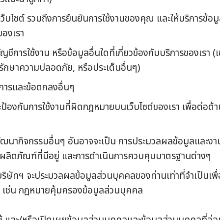
นเว็บไซต์ รวมถึงการยืนยันการใช้งานของคุณ และให้บริการข้
ของเรา
บัญชีการใช้งาน หรือข้อมูลอื่นใดที่เกี่ยวข้องกับบริการของเรา 
รักษาความปลอดภัย, หรือประเด็นอื่นๆ)
ริการและข้อตกลงอื่นๆ
องกันการใช้งานที่ผิดกฎหมายบนเว็บไซต์ของเรา เพื่อต่อต้
ะพัฒนากิจกรรมอื่นๆ อันอาจจะเป็น การประมวลผลข้อมูลและงาน
าพผลิตภัณฑ์ที่มีอยู่ และการดำเนินการควบคุมมาตรฐานต่างๆ
ิษัทฯ จะประมวลผลข้อมูลส่วนบุคคลของท่านเท่าที่จำเป็นเพื่อ
เช่น กฎหมายคุ้มครองข้อมูลส่วนบุคคล