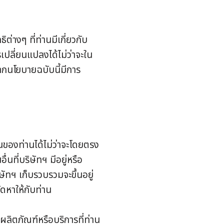
ต่างๆ ที่ท่านมีเกี่ยวกับ
รเปลี่ยนแปลงได้ไม่ว่าจะใน
หากนโยบายฉบับนี้มีการ
ตนของท่านได้ไม่ว่าจะโดยตรง
่นที่บริษัทฯ มีอยู่หรือ
ัทฯ เก็บรวบรวมจะขึ้นอยู่
ัดหาให้กับท่าน
ผลิตภัณฑ์หรือบริการที่ท่าน