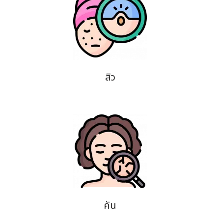
สิว
คัน