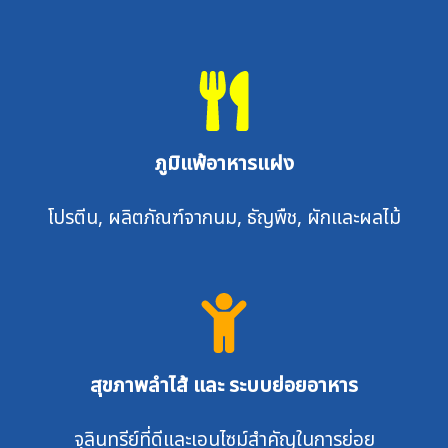
ภูมิแพ้อาหารแฝง
โปรตีน, ผลิตภัณฑ์จากนม, ธัญพืช, ผักและผลไม้
สุขภาพลำไส้ และ ระบบย่อยอาหาร
จุลินทรีย์ที่ดีและเอนไซม์สำคัญในการย่อย