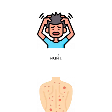
ผดผื่น