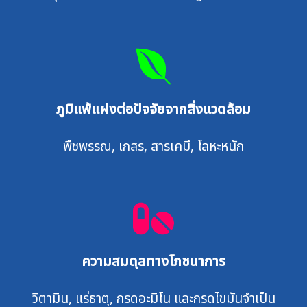
ภูมิแพ้แฝงต่อปัจจัยจากสิ่งแวดล้อม
พืชพรรณ, เกสร, สารเคมี, โลหะหนัก
ความสมดุลทางโภชนาการ
วิตามิน, แร่ธาตุ, กรดอะมิโน และกรดไขมันจำเป็น