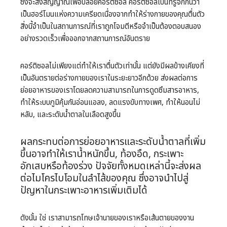
ซึ่งจะส่งสัญญาณเพื่อปล่อยคอร์ติซอล คอร์ติซอลเป็นที่รู้จักกันว่า
เป็นฮอร์โมนแห่งความเครียดเนื่องจากทำให้ร่างกายของคุณตื่นตัว
สิ่งนี้จำเป็นในสถานการณ์ที่เราถูกโจมตีหรือจำเป็นต้องตอบสนอง
อย่างรวดเร็วเพื่อออกจากสถานการณ์อันตราย
คอร์ติซอลไม่เพียงแต่ทำให้เราตื่นตัวเท่านั้น แต่ยังมีผลข้างเคียงที่
เป็นอันตรายต่อร่างกายของเราในระยะยาวอีกด้วย ส่งผลต่อการ
ย่อยอาหารของเราโดยลดความสามารถในการดูดซึมสารอาหาร,
ทำให้ระบบภูมิคุ้มกันอ่อนแอลง, ลดแรงขับทางเพศ, ทำให้นอนไม่
หลับ, และระดับน้ำตาลในเลือดสูงขึ้น
ผลกระทบต่อการย่อยอาหารและระดับน้ำตาลที่เพิ่ม
ขึ้นอาจทำให้เราน้ำหนักขึ้น, ท้องอืด, กระเพาะ
อักเสบหรือท้องร่วง ปัจจัยทั้งหมดเหล่านี้จะส่งผล
ต่อไมโครไบโอมในลำไส้ของคุณ ซึ่งอาจนำไปสู่
ปัญหาในกระเพาะอาหารเพิ่มเติมได้
ดังนั้น ใช่ เราสามารถโทษเจ้านายของเราหรือเส้นตายของงาน